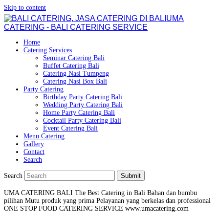
Skip to content
UMA
CATERING - BALI CATERING SERVICE
Home
Catering Services
Seminar Catering Bali
Buffet Catering Bali
Catering Nasi Tumpeng
Catering Nasi Box Bali
Party Catering
Birthday Party Catering Bali
Wedding Party Catering Bali
Home Party Catering Bali
Cocktail Party Catering Bali
Event Catering Bali
Menu Catering
Gallery
Contact
Search
Search
Submit
UMA CATERING BALI
The Best Catering in Bali
Bahan dan bumbu
pilihan
Mutu produk yang prima
Pelayanan yang berkelas dan professional
ONE STOP FOOD CATERING SERVICE
www.umacatering.com