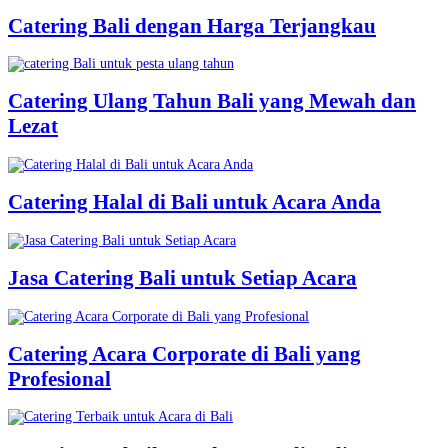
Catering Bali dengan Harga Terjangkau
Catering Ulang Tahun Bali yang Mewah dan
Lezat
Catering Halal di Bali untuk Acara Anda
Jasa Catering Bali untuk Setiap Acara
Catering Acara Corporate di Bali yang
Profesional