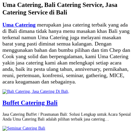
Uma Catering, Bali Catering Service, Jasa
Catering Service di Bali
Uma Catering
merupakan jasa catering terbaik yang ada
di Bali dimana tidak hanya menu masakan khas Bali yang
terkenal namun Uma Catering juga melayani masakan
barat yang pasti diminat semua kalangan. Dengan
menggunakan bahan dan bumbu pilihan dan tim Chep dan
Cook yang solid dan berpengalaman, kami Uma Catering
yakin jasa catering kami akan melengkapi setiap acara
anda, baik itu pesta ulang tahun, anniversary, pernikahan,
reuni, pertemuan, konfrensi, seminar, gathering, MICE,
acara keagamaan dan sebagainya.
Buffet Catering Bali
Jasa Catering Buffet / Prasmanan Bali: Solusi Lengkap untuk Acara Spesial
Anda Uma Catering Bali adalah pilihan terbaik jasa catering…