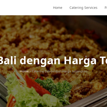
Home
Catering Services
P
Bali dengan Harga 
Home
»
Catering Bali dengan Harga Terjangkau