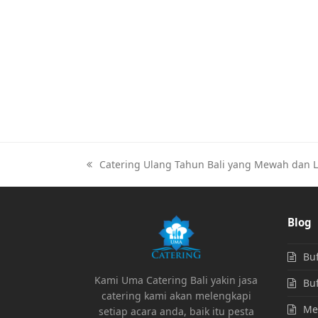
Catering Ulang Tahun Bali yang Mewah dan L
Blog
Buf
Kami Uma Catering Bali yakin jasa
Buf
catering kami akan melengkapi
Men
setiap acara anda, baik itu pesta