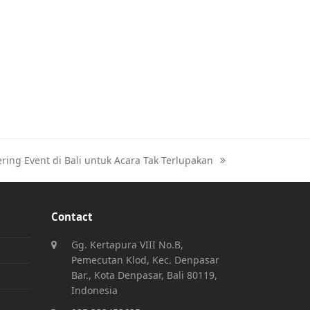
ering Event di Bali untuk Acara Tak Terlupakan
Contact
Gg. Kertapura VIII No.B,
Pemecutan Klod, Kec. Denpasar
Bar., Kota Denpasar, Bali 80119,
Indonesia