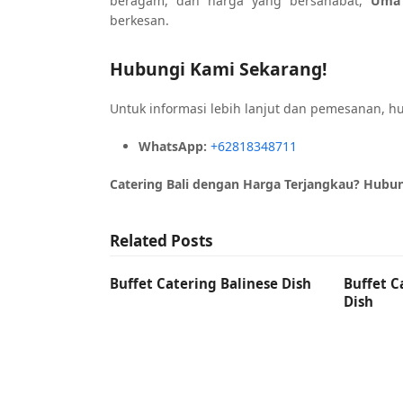
beragam, dan harga yang bersahabat,
Uma 
berkesan.
Hubungi Kami Sekarang!
Untuk informasi lebih lanjut dan pemesanan, 
WhatsApp:
+62818348711
Catering Bali dengan Harga Terjangkau? Hubu
Related Posts
Buffet Catering Balinese Dish
Buffet C
Dish