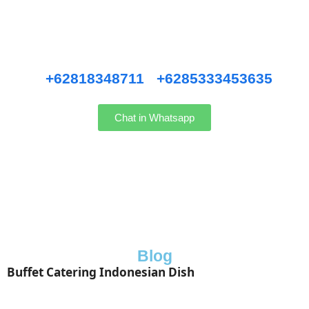
Pernikahan Bali,
Pernikahan dan Lamaran, Private Party, Nasi Tumpeng, Nasi
Kotak, Corporate and Event, Denpasar Catering, dll.
Hubungi kami WhatsApp
:
+62818348711
/
+6285333453635
Chat in Whatsapp
Blog
Buffet Catering Indonesian Dish