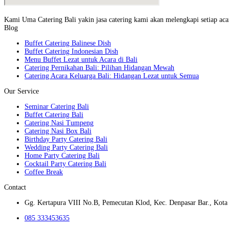
Kami Uma Catering Bali yakin jasa catering kami akan melengkapi setiap acar
Blog
Buffet Catering Balinese Dish
Buffet Catering Indonesian Dish
Menu Buffet Lezat untuk Acara di Bali
Catering Pernikahan Bali: Pilihan Hidangan Mewah
Catering Acara Keluarga Bali: Hidangan Lezat untuk Semua
Our Service
Seminar Catering Bali
Buffet Catering Bali
Catering Nasi Tumpeng
Catering Nasi Box Bali
Birthday Party Catering Bali
Wedding Party Catering Bali
Home Party Catering Bali
Cocktail Party Catering Bali
Coffee Break
Contact
Gg. Kertapura VIII No.B, Pemecutan Klod, Kec. Denpasar Bar., Kota 
085 333453635