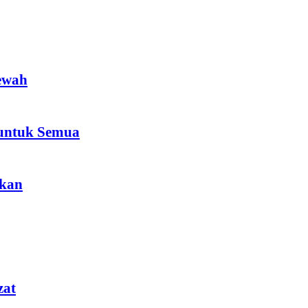
ewah
 untuk Semua
akan
zat