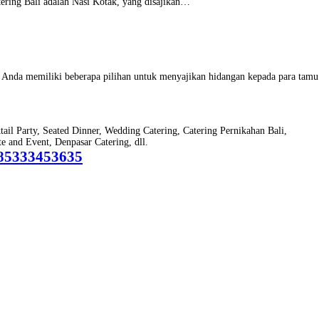
tering Bali adalah Nasi Kotak, yang disajikan…
n, Anda memiliki beberapa pilihan untuk menyajikan hidangan kepada para tam
ktail Party, Seated Dinner, Wedding Catering, Catering Pernikahan Bali,
 and Event, Denpasar Catering, dll.
85333453635