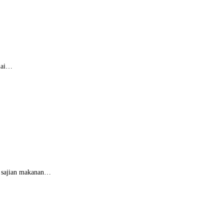
ulai…
k sajian makanan…