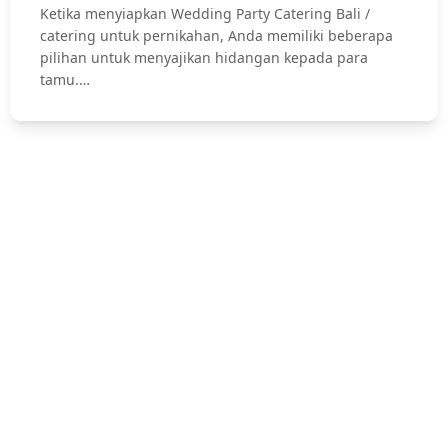
Ketika menyiapkan Wedding Party Catering Bali /
catering untuk pernikahan, Anda memiliki beberapa
pilihan untuk menyajikan hidangan kepada para
tamu.…
Hubungi Kami !
Jasa Catering Bali, Bali Catering Service, Anniversary, Birthday
Parties, Cocktail Party, Seated Dinner, Wedding Catering, Catering
Pernikahan Bali,
Pernikahan dan Lamaran, Private Party, Nasi Tumpeng, Nasi
Kotak, Corporate and Event, Denpasar Catering, dll.