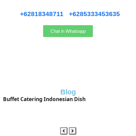
Hubungi kami WhatsApp
:
+62818348711
/
+6285333453635
Chat in Whatsapp
Blog
Buffet Catering Indonesian Dish