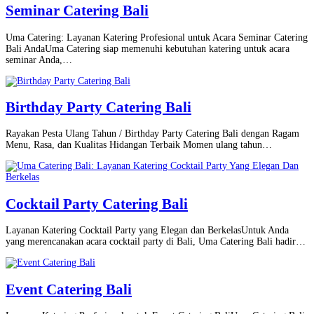
Seminar Catering Bali
Uma Catering: Layanan Katering Profesional untuk Acara Seminar Catering
Bali AndaUma Catering siap memenuhi kebutuhan katering untuk acara
seminar Anda,…
Birthday Party Catering Bali
Rayakan Pesta Ulang Tahun / Birthday Party Catering Bali dengan Ragam
Menu, Rasa, dan Kualitas Hidangan Terbaik Momen ulang tahun…
Cocktail Party Catering Bali
Layanan Katering Cocktail Party yang Elegan dan BerkelasUntuk Anda
yang merencanakan acara cocktail party di Bali, Uma Catering Bali hadir…
Event Catering Bali