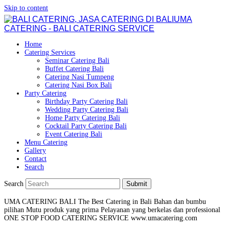
Skip to content
UMA
CATERING - BALI CATERING SERVICE
Home
Catering Services
Seminar Catering Bali
Buffet Catering Bali
Catering Nasi Tumpeng
Catering Nasi Box Bali
Party Catering
Birthday Party Catering Bali
Wedding Party Catering Bali
Home Party Catering Bali
Cocktail Party Catering Bali
Event Catering Bali
Menu Catering
Gallery
Contact
Search
Search
Submit
UMA CATERING BALI
The Best Catering in Bali
Bahan dan bumbu
pilihan
Mutu produk yang prima
Pelayanan yang berkelas dan professional
ONE STOP FOOD CATERING SERVICE
www.umacatering.com