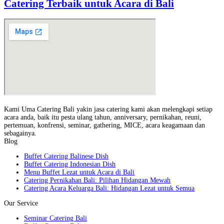
Catering Terbaik untuk Acara di Bali
Kami Uma Catering Bali yakin jasa catering kami akan melengkapi setiap
acara anda, baik itu pesta ulang tahun, anniversary, pernikahan, reuni,
pertemuan, konfrensi, seminar, gathering, MICE, acara keagamaan dan
sebagainya.
Blog
Buffet Catering Balinese Dish
Buffet Catering Indonesian Dish
Menu Buffet Lezat untuk Acara di Bali
Catering Pernikahan Bali: Pilihan Hidangan Mewah
Catering Acara Keluarga Bali: Hidangan Lezat untuk Semua
Our Service
Seminar Catering Bali