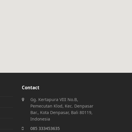
Contact
Gg. Kertapura VIII No.B,
Pemecutan Klod, Kec. Denpasar
Bar., Kota Denpasar, Bali 80119,
Indonesia
085 333453635