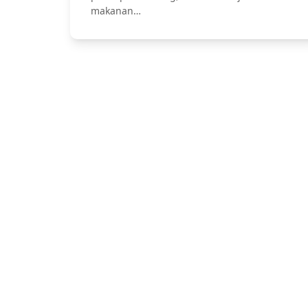
makanan…
Jasa Catering Bali, Bali Catering Serv
Pernikahan dan Lamar
Hubung