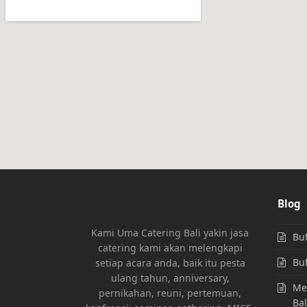
Blog
Kami Uma Catering Bali yakin jasa
Buf
catering kami akan melengkapi
Buf
setiap acara anda, baik itu pesta
ulang tahun, anniversary,
Men
pernikahan, reuni, pertemuan,
Bal