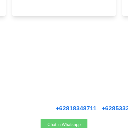
Hubungi Kami !
ice, Anniversary, Birthday Parties, Cocktail Party, Seated Dinner, Wedd
an, Private Party, Nasi Tumpeng, Nasi Kotak, Corporate and Event, De
i kami WhatsApp :
+62818348711
/
+628533
Chat in Whatsapp