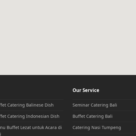
Our Service
fet Catering Balinese Dish
Seminar Catering Bali
fet Catering Indonesian Dish
Buffet Catering Bali
u Buffet Lezat untuk Acara di
Catering Nasi Tumpeng
i