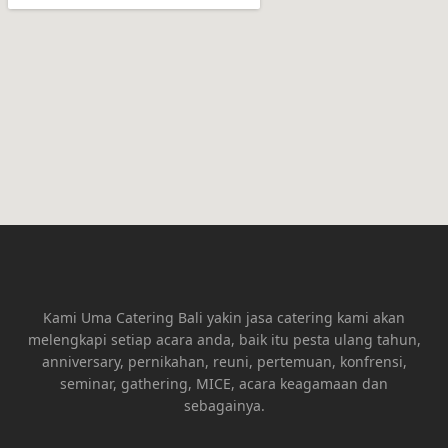
Kami Uma Catering Bali yakin jasa catering kami akan
melengkapi setiap acara anda, baik itu pesta ulang tahun,
anniversary, pernikahan, reuni, pertemuan, konfrensi,
seminar, gathering, MICE, acara keagamaan dan
sebagainya.