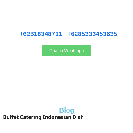
Pernikahan Bali,
Pernikahan dan Lamaran, Private Party, Nasi Tumpeng, Nasi
Kotak, Corporate and Event, Denpasar Catering, dll.
Hubungi kami WhatsApp
:
+62818348711
/
+6285333453635
Chat in Whatsapp
Blog
Buffet Catering Indonesian Dish