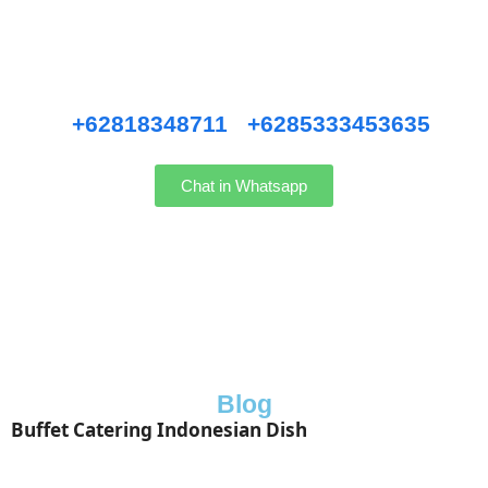
Pernikahan Bali,
Pernikahan dan Lamaran, Private Party, Nasi Tumpeng, Nasi
Kotak, Corporate and Event, Denpasar Catering, dll.
Hubungi kami WhatsApp
:
+62818348711
/
+6285333453635
Chat in Whatsapp
Blog
Buffet Catering Indonesian Dish