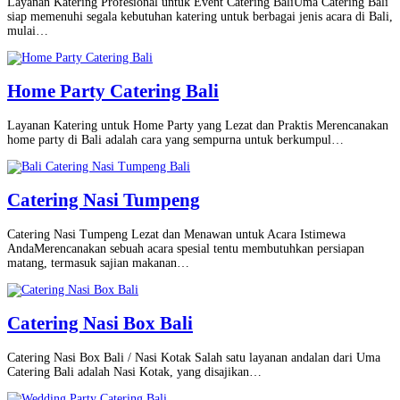
Layanan Katering Profesional untuk Event Catering BaliUma Catering Bali
siap memenuhi segala kebutuhan katering untuk berbagai jenis acara di Bali,
mulai…
Home Party Catering Bali
Layanan Katering untuk Home Party yang Lezat dan Praktis Merencanakan
home party di Bali adalah cara yang sempurna untuk berkumpul…
Catering Nasi Tumpeng
Catering Nasi Tumpeng Lezat dan Menawan untuk Acara Istimewa
AndaMerencanakan sebuah acara spesial tentu membutuhkan persiapan
matang, termasuk sajian makanan…
Catering Nasi Box Bali
Catering Nasi Box Bali / Nasi Kotak Salah satu layanan andalan dari Uma
Catering Bali adalah Nasi Kotak, yang disajikan…