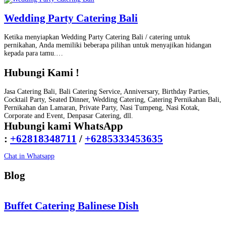
Wedding Party Catering Bali
Ketika menyiapkan Wedding Party Catering Bali / catering untuk
pernikahan, Anda memiliki beberapa pilihan untuk menyajikan hidangan
kepada para tamu.…
Hubungi Kami !
Jasa Catering Bali, Bali Catering Service, Anniversary, Birthday Parties,
Cocktail Party, Seated Dinner, Wedding Catering, Catering Pernikahan Bali,
Pernikahan dan Lamaran, Private Party, Nasi Tumpeng, Nasi Kotak,
Corporate and Event, Denpasar Catering, dll.
Hubungi kami WhatsApp
:
+62818348711
/
+6285333453635
Chat in Whatsapp
Blog
Buffet Catering Balinese Dish