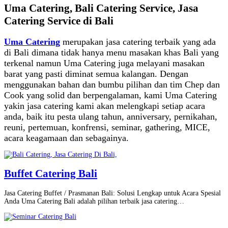
Uma Catering, Bali Catering Service, Jasa
Catering Service di Bali
Uma Catering
merupakan jasa catering terbaik yang ada
di Bali dimana tidak hanya menu masakan khas Bali yang
terkenal namun Uma Catering juga melayani masakan
barat yang pasti diminat semua kalangan. Dengan
menggunakan bahan dan bumbu pilihan dan tim Chep dan
Cook yang solid dan berpengalaman, kami Uma Catering
yakin jasa catering kami akan melengkapi setiap acara
anda, baik itu pesta ulang tahun, anniversary, pernikahan,
reuni, pertemuan, konfrensi, seminar, gathering, MICE,
acara keagamaan dan sebagainya.
Buffet Catering Bali
Jasa Catering Buffet / Prasmanan Bali: Solusi Lengkap untuk Acara Spesial
Anda Uma Catering Bali adalah pilihan terbaik jasa catering…