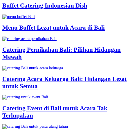
Buffet Catering Indonesian Dish
Menu Buffet Lezat untuk Acara di Bali
Catering Pernikahan Bali: Pilihan Hidangan
Mewah
Catering Acara Keluarga Bali: Hidangan Lezat
untuk Semua
Catering Event di Bali untuk Acara Tak
Terlupakan