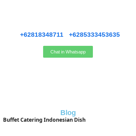
Pernikahan Bali,
Pernikahan dan Lamaran, Private Party, Nasi Tumpeng, Nasi
Kotak, Corporate and Event, Denpasar Catering, dll.
Hubungi kami WhatsApp
:
+62818348711
/
+6285333453635
Chat in Whatsapp
Blog
Buffet Catering Indonesian Dish