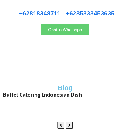
Hubungi kami WhatsApp
:
+62818348711
/
+6285333453635
Chat in Whatsapp
Blog
Buffet Catering Indonesian Dish