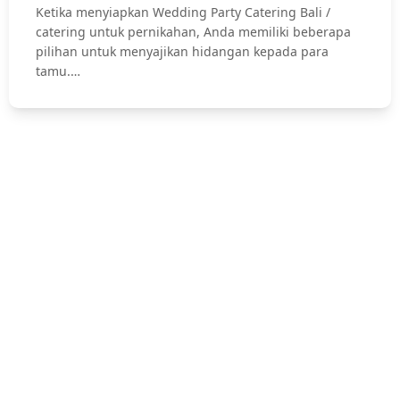
Ketika menyiapkan Wedding Party Catering Bali /
catering untuk pernikahan, Anda memiliki beberapa
pilihan untuk menyajikan hidangan kepada para
tamu.…
Hubungi Kami !
Jasa Catering Bali, Bali Catering Service, Anniversary, Birthday
Parties, Cocktail Party, Seated Dinner, Wedding Catering, Catering
Pernikahan Bali,
Pernikahan dan Lamaran, Private Party, Nasi Tumpeng, Nasi
Kotak, Corporate and Event, Denpasar Catering, dll.