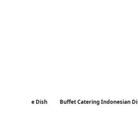
ese Dish
Buffet Catering Indonesian Dish
Menu B
di Bali