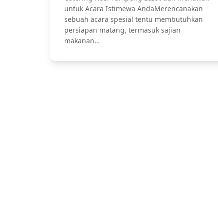
untuk Acara Istimewa AndaMerencanakan
sebuah acara spesial tentu membutuhkan
persiapan matang, termasuk sajian
makanan…
Jasa Catering Bali, Bali Catering Serv
Pernikahan dan Lamar
Hubung