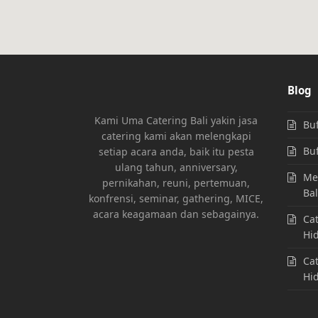
Blog
Kami Uma Catering Bali yakin jasa
Buf
catering kami akan melengkapi
Buf
setiap acara anda, baik itu pesta
ulang tahun, anniversary,
Men
pernikahan, reuni, pertemuan,
Bal
konfrensi, seminar, gathering, MICE,
acara keagamaan dan sebagainya.
Cat
Hi
Cat
Hi