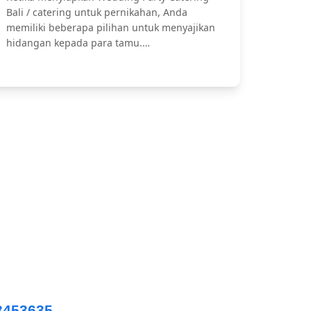
Bali / catering untuk pernikahan, Anda
memiliki beberapa pilihan untuk menyajikan
hidangan kepada para tamu.…
ing Catering, Catering Pernikahan Bali,
npasar Catering, dll.
3453635