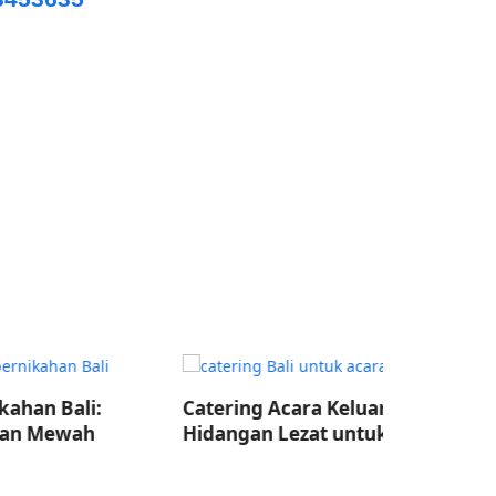
Catering Acara Keluarga Bali:
Catering E
Hidangan Lezat untuk Semua
Acara Tak