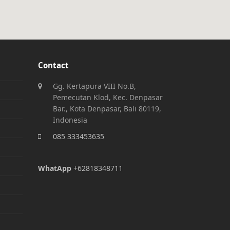
Contact
Gg. Kertapura VIII No.B,
Pemecutan Klod, Kec. Denpasar
Bar., Kota Denpasar, Bali 80119,
Indonesia
085 333453635
WhatApp
+62818348711