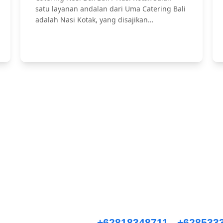
satu layanan andalan dari Uma Catering Bali
adalah Nasi Kotak, yang disajikan…
Hubungi Kami !
ice, Anniversary, Birthday Parties, Cocktail Party, Seated Dinner, Wedd
an, Private Party, Nasi Tumpeng, Nasi Kotak, Corporate and Event, De
i kami WhatsApp :
+62818348711
/
+628533