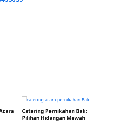
Catering Acara Keluarga Bali:
Catering E
Hidangan Lezat untuk Semua
Acara Tak