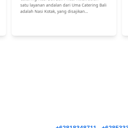
satu layanan andalan dari Uma Catering Bali
adalah Nasi Kotak, yang disajikan…
Hubungi Kami !
ice, Anniversary, Birthday Parties, Cocktail Party, Seated Dinner, Wedd
an, Private Party, Nasi Tumpeng, Nasi Kotak, Corporate and Event, De
i kami WhatsApp :
+62818348711
/
+628533