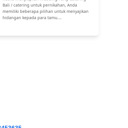
Bali / catering untuk pernikahan, Anda
memiliki beberapa pilihan untuk menyajikan
hidangan kepada para tamu.…
ing Catering, Catering Pernikahan Bali,
npasar Catering, dll.
3453635