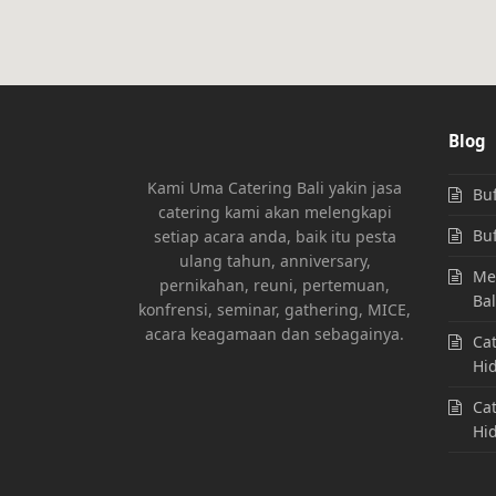
Blog
Kami Uma Catering Bali yakin jasa
Buf
catering kami akan melengkapi
Buf
setiap acara anda, baik itu pesta
ulang tahun, anniversary,
Men
pernikahan, reuni, pertemuan,
Bal
konfrensi, seminar, gathering, MICE,
acara keagamaan dan sebagainya.
Cat
Hi
Cat
Hi