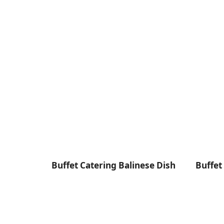
ese Dish
Buffet Catering Indonesian Dish
Menu B
di Bali