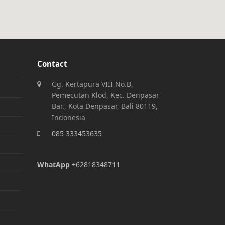
Contact
Gg. Kertapura VIII No.B,
Pemecutan Klod, Kec. Denpasar
Bar., Kota Denpasar, Bali 80119,
Indonesia
085 333453635
WhatApp
+62818348711