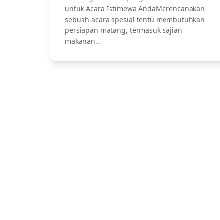
untuk Acara Istimewa AndaMerencanakan
sebuah acara spesial tentu membutuhkan
persiapan matang, termasuk sajian
makanan…
Jasa Catering Bali, Bali Catering Serv
Pernikahan dan Lamar
Hubung