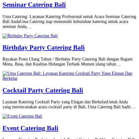
Seminar Catering Bali
Uma Catering: Layanan Katering Profesional untuk Acara Seminar Catering
Bali AndaUma Catering siap memenuhi kebutuhan katering untuk acara
seminar Anda,…
Birthday Party Catering Bali
Rayakan Pesta Ulang Tahun / Birthday Party Catering Bali dengan Ragam
Menu, Rasa, dan Kualitas Hidangan Terbaik Momen ulang tahun…
Cocktail Party Catering Bali
Layanan Katering Cocktail Party yang Elegan dan BerkelasUntuk Anda
yang merencanakan acara cocktail party di Bali, Uma Catering Bali hadir…
Event Catering Bali