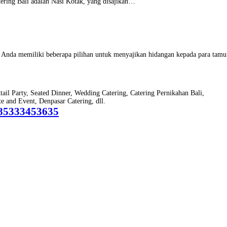
tering Bali adalah Nasi Kotak, yang disajikan…
n, Anda memiliki beberapa pilihan untuk menyajikan hidangan kepada para tam
ktail Party, Seated Dinner, Wedding Catering, Catering Pernikahan Bali,
 and Event, Denpasar Catering, dll.
85333453635