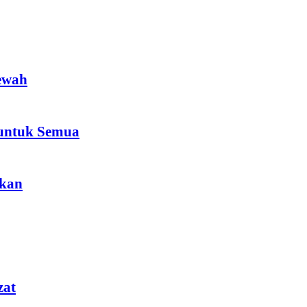
ewah
 untuk Semua
akan
zat