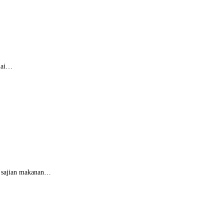
ulai…
k sajian makanan…