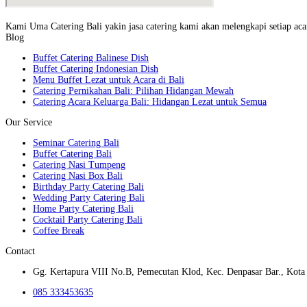
Kami Uma Catering Bali yakin jasa catering kami akan melengkapi setiap acar
Blog
Buffet Catering Balinese Dish
Buffet Catering Indonesian Dish
Menu Buffet Lezat untuk Acara di Bali
Catering Pernikahan Bali: Pilihan Hidangan Mewah
Catering Acara Keluarga Bali: Hidangan Lezat untuk Semua
Our Service
Seminar Catering Bali
Buffet Catering Bali
Catering Nasi Tumpeng
Catering Nasi Box Bali
Birthday Party Catering Bali
Wedding Party Catering Bali
Home Party Catering Bali
Cocktail Party Catering Bali
Coffee Break
Contact
Gg. Kertapura VIII No.B, Pemecutan Klod, Kec. Denpasar Bar., Kota 
085 333453635