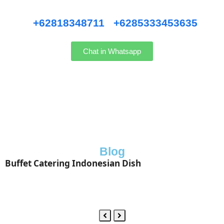
Hubungi kami WhatsApp
:
+62818348711
/
+6285333453635
Chat in Whatsapp
Blog
Buffet Catering Indonesian Dish