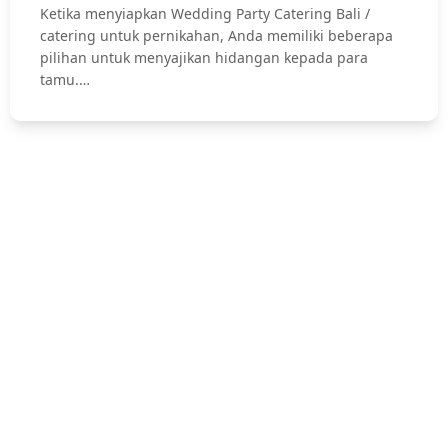
Ketika menyiapkan Wedding Party Catering Bali /
catering untuk pernikahan, Anda memiliki beberapa
pilihan untuk menyajikan hidangan kepada para
tamu.…
Hubungi Kami !
Jasa Catering Bali, Bali Catering Service, Anniversary, Birthday
Parties, Cocktail Party, Seated Dinner, Wedding Catering, Catering
Pernikahan Bali,
Pernikahan dan Lamaran, Private Party, Nasi Tumpeng, Nasi
Kotak, Corporate and Event, Denpasar Catering, dll.