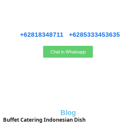
Pernikahan Bali,
Pernikahan dan Lamaran, Private Party, Nasi Tumpeng, Nasi
Kotak, Corporate and Event, Denpasar Catering, dll.
Hubungi kami WhatsApp
:
+62818348711
/
+6285333453635
Chat in Whatsapp
Blog
Buffet Catering Indonesian Dish