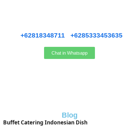
Pernikahan Bali,
Pernikahan dan Lamaran, Private Party, Nasi Tumpeng, Nasi
Kotak, Corporate and Event, Denpasar Catering, dll.
Hubungi kami WhatsApp
:
+62818348711
/
+6285333453635
Chat in Whatsapp
Blog
Buffet Catering Indonesian Dish