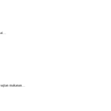
ulai…
k sajian makanan…