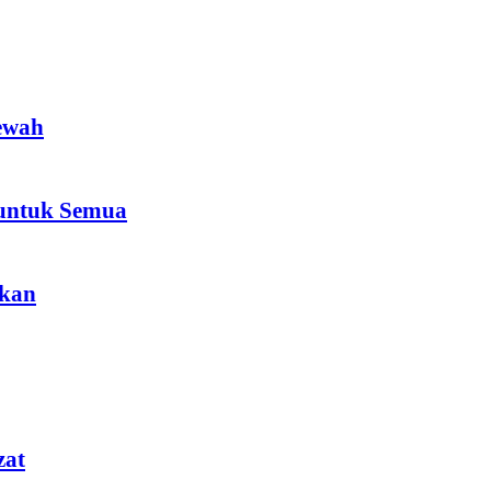
ewah
 untuk Semua
akan
zat