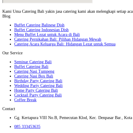
Kami Uma Catering Bali yakin jasa catering kami akan melengkapi setiap acar
Blog
Buffet Catering Balinese Dish
Buffet Catering Indonesian Dish
Menu Buffet Lezat untuk Acara di Bali
Catering Pernikahan Bali: Pilihan Hidangan Mewah
Catering Acara Keluarga Bali: Hidangan Lezat untuk Semua
Our Service
Seminar Catering Bali
Buffet Catering Bali
Catering Nasi Tumpeng
Catering Nasi Box Bali
Birthday Party Catering Bali
Wedding Party Catering Bali
Home Party Catering Bali
Cocktail Party Catering Bali
Coffee Break
Contact
Gg. Kertapura VIII No.B, Pemecutan Klod, Kec. Denpasar Bar., Kota 
085 333453635