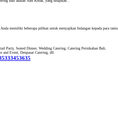
tering Bali adalah Nasi Kotak, yang disajikan…
n, Anda memiliki beberapa pilihan untuk menyajikan hidangan kepada para tam
ktail Party, Seated Dinner, Wedding Catering, Catering Pernikahan Bali,
 and Event, Denpasar Catering, dll.
85333453635