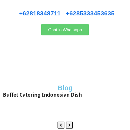
Hubungi kami WhatsApp
:
+62818348711
/
+6285333453635
Chat in Whatsapp
Blog
Buffet Catering Indonesian Dish