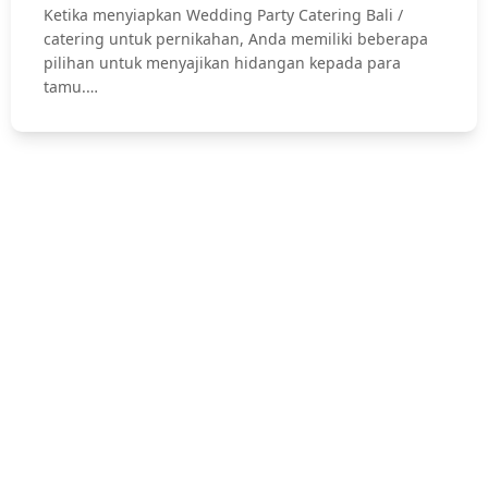
Ketika menyiapkan Wedding Party Catering Bali /
catering untuk pernikahan, Anda memiliki beberapa
pilihan untuk menyajikan hidangan kepada para
tamu.…
Hubungi Kami !
Jasa Catering Bali, Bali Catering Service, Anniversary, Birthday
Parties, Cocktail Party, Seated Dinner, Wedding Catering, Catering
Pernikahan Bali,
Pernikahan dan Lamaran, Private Party, Nasi Tumpeng, Nasi
Kotak, Corporate and Event, Denpasar Catering, dll.