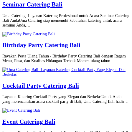
Seminar Catering Bali
Uma Catering: Layanan Katering Profesional untuk Acara Seminar Catering
Bali AndaUma Catering siap memenuhi kebutuhan katering untuk acara
seminar Anda,…
Birthday Party Catering Bali
Rayakan Pesta Ulang Tahun / Birthday Party Catering Bali dengan Ragam
Menu, Rasa, dan Kualitas Hidangan Terbaik Momen ulang tahun…
Cocktail Party Catering Bali
Layanan Katering Cocktail Party yang Elegan dan BerkelasUntuk Anda
yang merencanakan acara cocktail party di Bali, Uma Catering Bali hadir…
Event Catering Bali