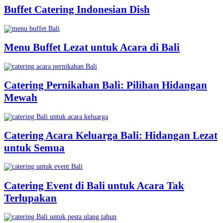
Buffet Catering Indonesian Dish
Menu Buffet Lezat untuk Acara di Bali
Catering Pernikahan Bali: Pilihan Hidangan
Mewah
Catering Acara Keluarga Bali: Hidangan Lezat
untuk Semua
Catering Event di Bali untuk Acara Tak
Terlupakan