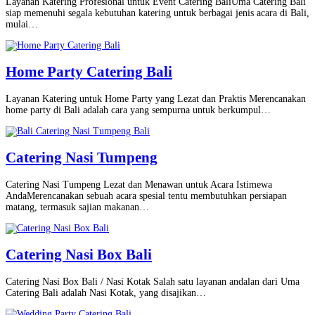
Layanan Katering Profesional untuk Event Catering BaliUma Catering Bali
siap memenuhi segala kebutuhan katering untuk berbagai jenis acara di Bali,
mulai…
Home Party Catering Bali
Layanan Katering untuk Home Party yang Lezat dan Praktis Merencanakan
home party di Bali adalah cara yang sempurna untuk berkumpul…
Catering Nasi Tumpeng
Catering Nasi Tumpeng Lezat dan Menawan untuk Acara Istimewa
AndaMerencanakan sebuah acara spesial tentu membutuhkan persiapan
matang, termasuk sajian makanan…
Catering Nasi Box Bali
Catering Nasi Box Bali / Nasi Kotak Salah satu layanan andalan dari Uma
Catering Bali adalah Nasi Kotak, yang disajikan…