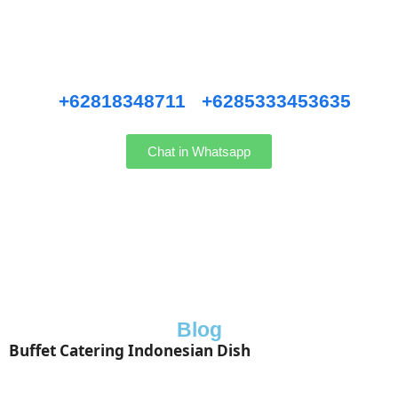
Pernikahan Bali,
Pernikahan dan Lamaran, Private Party, Nasi Tumpeng, Nasi
Kotak, Corporate and Event, Denpasar Catering, dll.
Hubungi kami WhatsApp
:
+62818348711
/
+6285333453635
Chat in Whatsapp
Blog
Buffet Catering Indonesian Dish