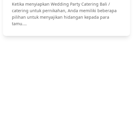
Ketika menyiapkan Wedding Party Catering Bali /
catering untuk pernikahan, Anda memiliki beberapa
pilihan untuk menyajikan hidangan kepada para
tamu.…
Hubungi Kami !
Jasa Catering Bali, Bali Catering Service, Anniversary, Birthday
Parties, Cocktail Party, Seated Dinner, Wedding Catering, Catering
Pernikahan Bali,
Pernikahan dan Lamaran, Private Party, Nasi Tumpeng, Nasi
Kotak, Corporate and Event, Denpasar Catering, dll.