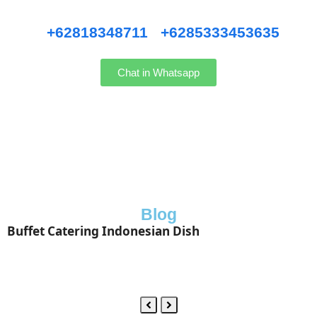
Hubungi kami WhatsApp
:
+62818348711
/
+6285333453635
Chat in Whatsapp
Blog
Buffet Catering Indonesian Dish