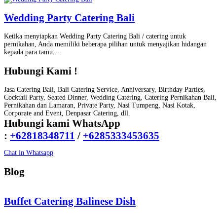
Wedding Party Catering Bali
Ketika menyiapkan Wedding Party Catering Bali / catering untuk
pernikahan, Anda memiliki beberapa pilihan untuk menyajikan hidangan
kepada para tamu.…
Hubungi Kami !
Jasa Catering Bali, Bali Catering Service, Anniversary, Birthday Parties,
Cocktail Party, Seated Dinner, Wedding Catering, Catering Pernikahan Bali,
Pernikahan dan Lamaran, Private Party, Nasi Tumpeng, Nasi Kotak,
Corporate and Event, Denpasar Catering, dll.
Hubungi kami WhatsApp
:
+62818348711
/
+6285333453635
Chat in Whatsapp
Blog
Buffet Catering Balinese Dish