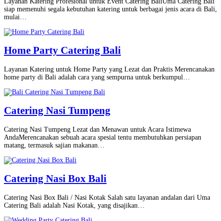
Layanan Katering Profesional untuk Event Catering BaliUma Catering Bali
siap memenuhi segala kebutuhan katering untuk berbagai jenis acara di Bali,
mulai…
Home Party Catering Bali
Layanan Katering untuk Home Party yang Lezat dan Praktis Merencanakan
home party di Bali adalah cara yang sempurna untuk berkumpul…
Catering Nasi Tumpeng
Catering Nasi Tumpeng Lezat dan Menawan untuk Acara Istimewa
AndaMerencanakan sebuah acara spesial tentu membutuhkan persiapan
matang, termasuk sajian makanan…
Catering Nasi Box Bali
Catering Nasi Box Bali / Nasi Kotak Salah satu layanan andalan dari Uma
Catering Bali adalah Nasi Kotak, yang disajikan…