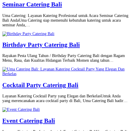
Seminar Catering Bali
Uma Catering: Layanan Katering Profesional untuk Acara Seminar Catering
Bali AndaUma Catering siap memenuhi kebutuhan katering untuk acara
seminar Anda,…
Birthday Party Catering Bali
Rayakan Pesta Ulang Tahun / Birthday Party Catering Bali dengan Ragam
Menu, Rasa, dan Kualitas Hidangan Terbaik Momen ulang tahun…
Cocktail Party Catering Bali
Layanan Katering Cocktail Party yang Elegan dan BerkelasUntuk Anda
yang merencanakan acara cocktail party di Bali, Uma Catering Bali hadir…
Event Catering Bali