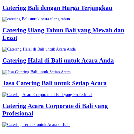
Catering Bali dengan Harga Terjangkau
Catering Ulang Tahun Bali yang Mewah dan
Lezat
Catering Halal di Bali untuk Acara Anda
Jasa Catering Bali untuk Setiap Acara
Catering Acara Corporate di Bali yang
Profesional