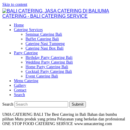
Skip to content
UMA
CATERING - BALI CATERING SERVICE
Home
Catering Services
Seminar Catering Bali
Buffet Catering Bali
Catering Nasi Tumpeng
Catering Nasi Box Bali
Party Catering
Birthday Party Catering Bali
Wedding Party Catering Bali
Home Party Catering Bali
Cocktail Party Catering Bali
Event Catering Bali
Menu Catering
Gallery
Contact
Search
Search
Submit
UMA CATERING BALI
The Best Catering in Bali
Bahan dan bumbu
pilihan
Mutu produk yang prima
Pelayanan yang berkelas dan professional
ONE STOP FOOD CATERING SERVICE
www.umacatering.com