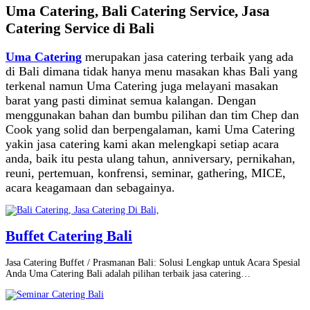
Uma Catering, Bali Catering Service, Jasa
Catering Service di Bali
Uma Catering
merupakan jasa catering terbaik yang ada
di Bali dimana tidak hanya menu masakan khas Bali yang
terkenal namun Uma Catering juga melayani masakan
barat yang pasti diminat semua kalangan. Dengan
menggunakan bahan dan bumbu pilihan dan tim Chep dan
Cook yang solid dan berpengalaman, kami Uma Catering
yakin jasa catering kami akan melengkapi setiap acara
anda, baik itu pesta ulang tahun, anniversary, pernikahan,
reuni, pertemuan, konfrensi, seminar, gathering, MICE,
acara keagamaan dan sebagainya.
Buffet Catering Bali
Jasa Catering Buffet / Prasmanan Bali: Solusi Lengkap untuk Acara Spesial
Anda Uma Catering Bali adalah pilihan terbaik jasa catering…