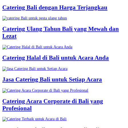
Catering Bali dengan Harga Terjangkau
Catering Ulang Tahun Bali yang Mewah dan
Lezat
Catering Halal di Bali untuk Acara Anda
Jasa Catering Bali untuk Setiap Acara
Catering Acara Corporate di Bali yang
Profesional