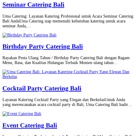
Seminar Catering Bali
Uma Catering: Layanan Katering Profesional untuk Acara Seminar Catering
Bali AndaUma Catering siap memenuhi kebutuhan katering untuk acara
seminar Anda,…
Birthday Party Catering Bali
Rayakan Pesta Ulang Tahun / Birthday Party Catering Bali dengan Ragam
Menu, Rasa, dan Kualitas Hidangan Terbaik Momen ulang tahun…
Cocktail Party Catering Bali
Layanan Katering Cocktail Party yang Elegan dan BerkelasUntuk Anda
yang merencanakan acara cocktail party di Bali, Uma Catering Bali hadir…
Event Catering Bali