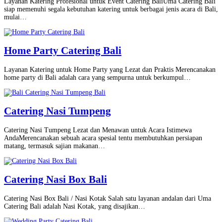
Layanan Katering Profesional untuk Event Catering BaliUma Catering Bali
siap memenuhi segala kebutuhan katering untuk berbagai jenis acara di Bali,
mulai…
Home Party Catering Bali
Layanan Katering untuk Home Party yang Lezat dan Praktis Merencanakan
home party di Bali adalah cara yang sempurna untuk berkumpul…
Catering Nasi Tumpeng
Catering Nasi Tumpeng Lezat dan Menawan untuk Acara Istimewa
AndaMerencanakan sebuah acara spesial tentu membutuhkan persiapan
matang, termasuk sajian makanan…
Catering Nasi Box Bali
Catering Nasi Box Bali / Nasi Kotak Salah satu layanan andalan dari Uma
Catering Bali adalah Nasi Kotak, yang disajikan…