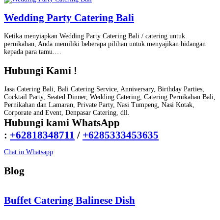
Wedding Party Catering Bali
Ketika menyiapkan Wedding Party Catering Bali / catering untuk
pernikahan, Anda memiliki beberapa pilihan untuk menyajikan hidangan
kepada para tamu.…
Hubungi Kami !
Jasa Catering Bali, Bali Catering Service, Anniversary, Birthday Parties,
Cocktail Party, Seated Dinner, Wedding Catering, Catering Pernikahan Bali,
Pernikahan dan Lamaran, Private Party, Nasi Tumpeng, Nasi Kotak,
Corporate and Event, Denpasar Catering, dll.
Hubungi kami WhatsApp
:
+62818348711
/
+6285333453635
Chat in Whatsapp
Blog
Buffet Catering Balinese Dish