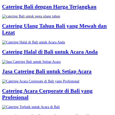
Catering Bali dengan Harga Terjangkau
Catering Ulang Tahun Bali yang Mewah dan
Lezat
Catering Halal di Bali untuk Acara Anda
Jasa Catering Bali untuk Setiap Acara
Catering Acara Corporate di Bali yang
Profesional