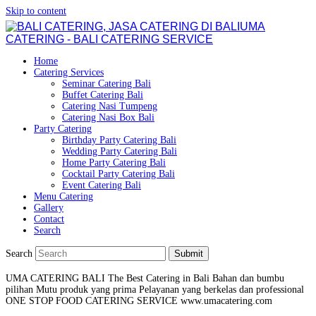
Skip to content
UMA
CATERING - BALI CATERING SERVICE
Home
Catering Services
Seminar Catering Bali
Buffet Catering Bali
Catering Nasi Tumpeng
Catering Nasi Box Bali
Party Catering
Birthday Party Catering Bali
Wedding Party Catering Bali
Home Party Catering Bali
Cocktail Party Catering Bali
Event Catering Bali
Menu Catering
Gallery
Contact
Search
Search
Submit
UMA CATERING BALI
The Best Catering in Bali
Bahan dan bumbu
pilihan
Mutu produk yang prima
Pelayanan yang berkelas dan professional
ONE STOP FOOD CATERING SERVICE
www.umacatering.com