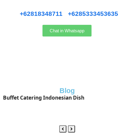
Hubungi kami WhatsApp
:
+62818348711
/
+6285333453635
Chat in Whatsapp
Blog
Buffet Catering Indonesian Dish