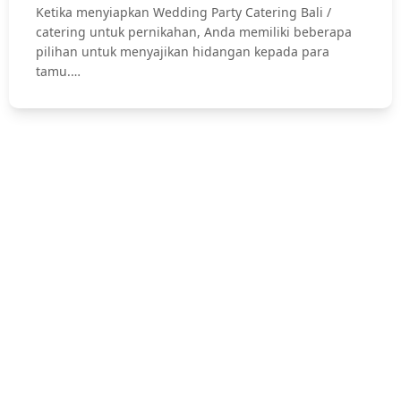
Ketika menyiapkan Wedding Party Catering Bali /
catering untuk pernikahan, Anda memiliki beberapa
pilihan untuk menyajikan hidangan kepada para
tamu.…
Hubungi Kami !
Jasa Catering Bali, Bali Catering Service, Anniversary, Birthday
Parties, Cocktail Party, Seated Dinner, Wedding Catering, Catering
Pernikahan Bali,
Pernikahan dan Lamaran, Private Party, Nasi Tumpeng, Nasi
Kotak, Corporate and Event, Denpasar Catering, dll.