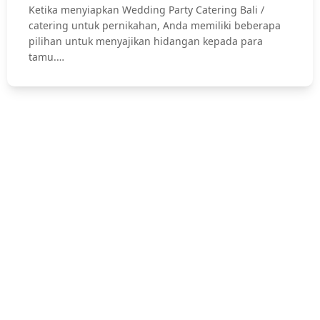
Ketika menyiapkan Wedding Party Catering Bali /
catering untuk pernikahan, Anda memiliki beberapa
pilihan untuk menyajikan hidangan kepada para
tamu.…
Hubungi Kami !
Jasa Catering Bali, Bali Catering Service, Anniversary, Birthday
Parties, Cocktail Party, Seated Dinner, Wedding Catering, Catering
Pernikahan Bali,
Pernikahan dan Lamaran, Private Party, Nasi Tumpeng, Nasi
Kotak, Corporate and Event, Denpasar Catering, dll.