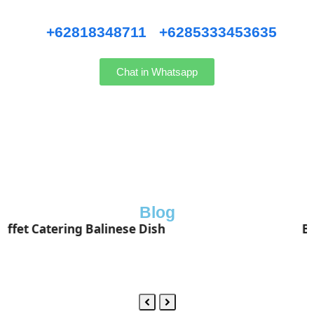
Hubungi kami WhatsApp
:
+62818348711
/
+6285333453635
Chat in Whatsapp
Blog
Buffet Catering Indonesian Dish