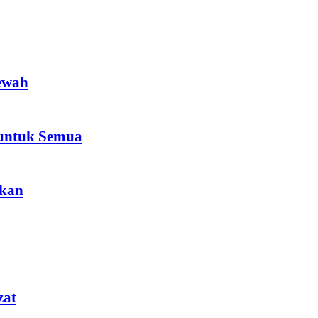
ewah
 untuk Semua
akan
zat