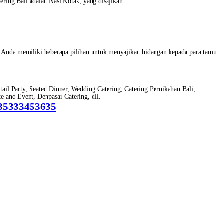
tering Bali adalah Nasi Kotak, yang disajikan…
n, Anda memiliki beberapa pilihan untuk menyajikan hidangan kepada para tam
ktail Party, Seated Dinner, Wedding Catering, Catering Pernikahan Bali,
 and Event, Denpasar Catering, dll.
85333453635