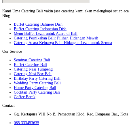
Kami Uma Catering Bali yakin jasa catering kami akan melengkapi setiap acar
Blog
Buffet Catering Balinese Dish
Buffet Catering Indonesian Dish
Menu Buffet Lezat untuk Acara di Bali
Catering Pernikahan Bali: Pilihan Hidangan Mewah
Catering Acara Keluarga Bali: Hidangan Lezat untuk Semua
Our Service
Seminar Catering Bali
Buffet Catering Bali
Catering Nasi Tumpeng
Catering Nasi Box Bali
Birthday Party Catering Bali
Wedding Party Catering Bali
Home Party Catering Bali
Cocktail Party Catering Bali
Coffee Break
Contact
Gg. Kertapura VIII No.B, Pemecutan Klod, Kec. Denpasar Bar., Kota 
085 333453635