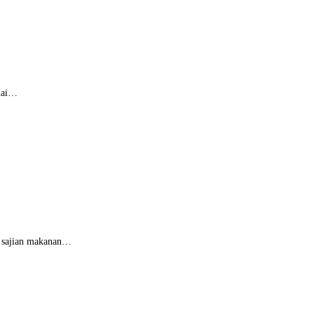
ulai…
k sajian makanan…