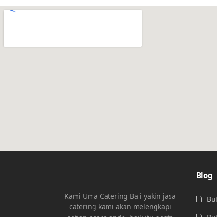
Blog
Kami Uma Catering Bali yakin jasa
Buf
catering kami akan melengkapi
Buf