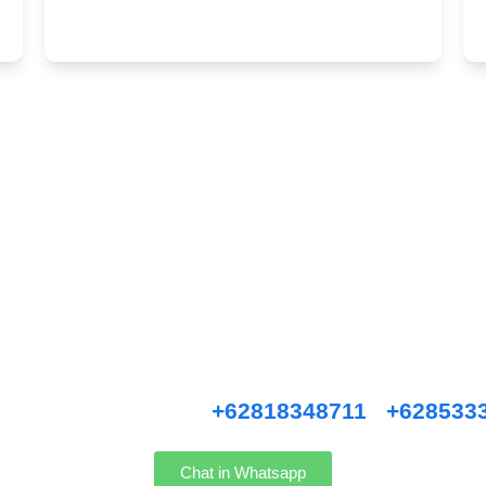
Hubungi Kami !
ice, Anniversary, Birthday Parties, Cocktail Party, Seated Dinner, Wedd
an, Private Party, Nasi Tumpeng, Nasi Kotak, Corporate and Event, De
i kami WhatsApp :
+62818348711
/
+628533
Chat in Whatsapp