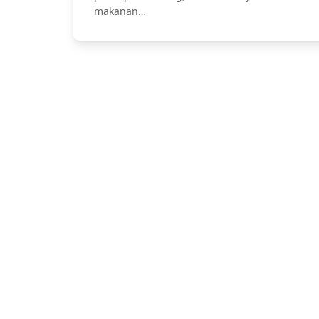
makanan…
Jasa Catering Bali, Bali Catering Serv
Pernikahan dan Lamar
Hubung