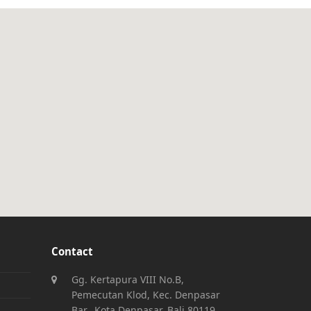
Contact
Gg. Kertapura VIII No.B,
Pemecutan Klod, Kec. Denpasar
Bar., Kota Denpasar, Bali 80119,