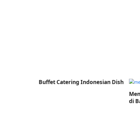
ese Dish
Buffet Catering Indonesian Dish
Menu B
di Bali