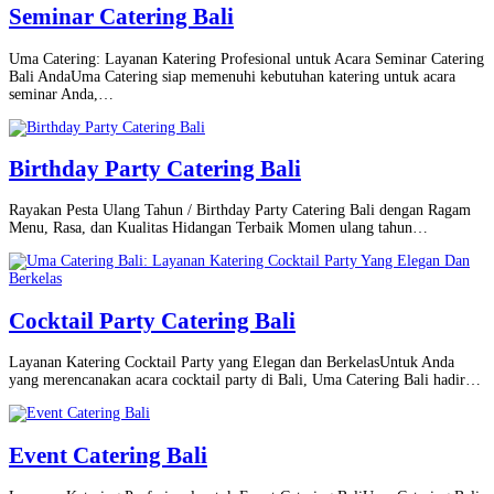
Seminar Catering Bali
Uma Catering: Layanan Katering Profesional untuk Acara Seminar Catering
Bali AndaUma Catering siap memenuhi kebutuhan katering untuk acara
seminar Anda,…
Birthday Party Catering Bali
Rayakan Pesta Ulang Tahun / Birthday Party Catering Bali dengan Ragam
Menu, Rasa, dan Kualitas Hidangan Terbaik Momen ulang tahun…
Cocktail Party Catering Bali
Layanan Katering Cocktail Party yang Elegan dan BerkelasUntuk Anda
yang merencanakan acara cocktail party di Bali, Uma Catering Bali hadir…
Event Catering Bali