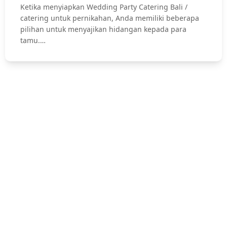
Ketika menyiapkan Wedding Party Catering Bali /
catering untuk pernikahan, Anda memiliki beberapa
pilihan untuk menyajikan hidangan kepada para
tamu.…
Hubungi Kami !
Jasa Catering Bali, Bali Catering Service, Anniversary, Birthday
Parties, Cocktail Party, Seated Dinner, Wedding Catering, Catering
Pernikahan Bali,
Pernikahan dan Lamaran, Private Party, Nasi Tumpeng, Nasi
Kotak, Corporate and Event, Denpasar Catering, dll.