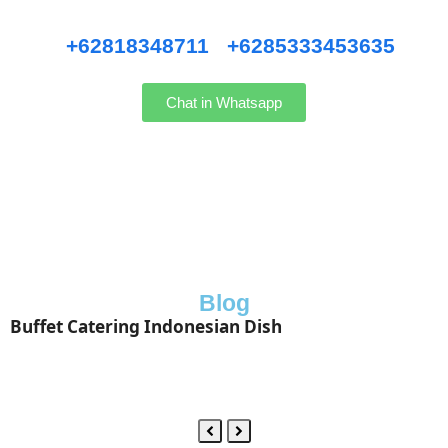
Hubungi kami WhatsApp
:
+62818348711
/
+6285333453635
Chat in Whatsapp
Blog
Buffet Catering Indonesian Dish