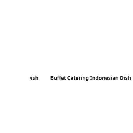
ese Dish
Buffet Catering Indonesian Dish
Menu B
di Bali