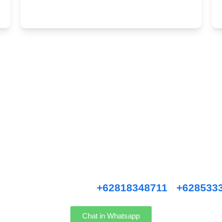
Hubungi Kami !
ice, Anniversary, Birthday Parties, Cocktail Party, Seated Dinner, Wedd
an, Private Party, Nasi Tumpeng, Nasi Kotak, Corporate and Event, De
i kami WhatsApp :
+62818348711
/
+628533
Chat in Whatsapp