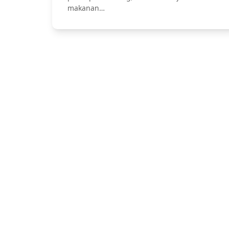
makanan…
Jasa Catering Bali, Bali Catering Serv
Pernikahan dan Lamar
Hubung