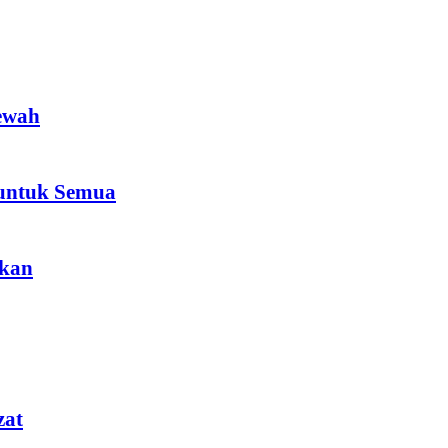
ewah
 untuk Semua
akan
zat