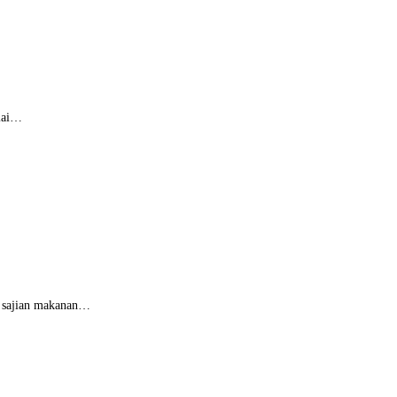
ulai…
k sajian makanan…