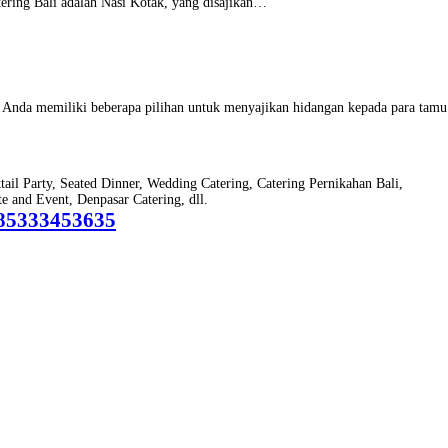
tering Bali adalah Nasi Kotak, yang disajikan…
n, Anda memiliki beberapa pilihan untuk menyajikan hidangan kepada para tam
ktail Party, Seated Dinner, Wedding Catering, Catering Pernikahan Bali,
 and Event, Denpasar Catering, dll.
85333453635