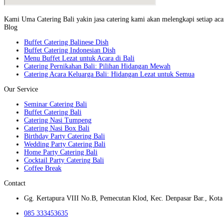
Kami Uma Catering Bali yakin jasa catering kami akan melengkapi setiap acar
Blog
Buffet Catering Balinese Dish
Buffet Catering Indonesian Dish
Menu Buffet Lezat untuk Acara di Bali
Catering Pernikahan Bali: Pilihan Hidangan Mewah
Catering Acara Keluarga Bali: Hidangan Lezat untuk Semua
Our Service
Seminar Catering Bali
Buffet Catering Bali
Catering Nasi Tumpeng
Catering Nasi Box Bali
Birthday Party Catering Bali
Wedding Party Catering Bali
Home Party Catering Bali
Cocktail Party Catering Bali
Coffee Break
Contact
Gg. Kertapura VIII No.B, Pemecutan Klod, Kec. Denpasar Bar., Kota 
085 333453635