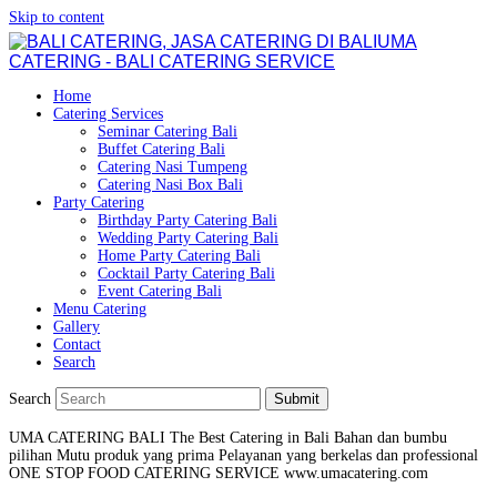
Skip to content
UMA
CATERING - BALI CATERING SERVICE
Home
Catering Services
Seminar Catering Bali
Buffet Catering Bali
Catering Nasi Tumpeng
Catering Nasi Box Bali
Party Catering
Birthday Party Catering Bali
Wedding Party Catering Bali
Home Party Catering Bali
Cocktail Party Catering Bali
Event Catering Bali
Menu Catering
Gallery
Contact
Search
Search
Submit
UMA CATERING BALI
The Best Catering in Bali
Bahan dan bumbu
pilihan
Mutu produk yang prima
Pelayanan yang berkelas dan professional
ONE STOP FOOD CATERING SERVICE
www.umacatering.com