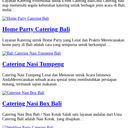
Layanan Katering Profesional untuk Event Catering BaliUma Catering Bali
siap memenuhi segala kebutuhan katering untuk berbagai jenis acara di Bali,
mulai…
Home Party Catering Bali
Layanan Katering untuk Home Party yang Lezat dan Praktis Merencanakan
home party di Bali adalah cara yang sempurna untuk berkumpul…
Catering Nasi Tumpeng
Catering Nasi Tumpeng Lezat dan Menawan untuk Acara Istimewa
AndaMerencanakan sebuah acara spesial tentu membutuhkan persiapan
matang, termasuk sajian makanan…
Catering Nasi Box Bali
Catering Nasi Box Bali / Nasi Kotak Salah satu layanan andalan dari Uma
Catering Bali adalah Nasi Kotak, yang disajikan…