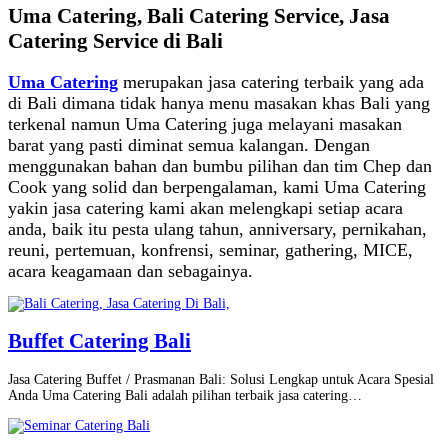
Uma Catering, Bali Catering Service, Jasa
Catering Service di Bali
Uma Catering
merupakan jasa catering terbaik yang ada
di Bali dimana tidak hanya menu masakan khas Bali yang
terkenal namun Uma Catering juga melayani masakan
barat yang pasti diminat semua kalangan. Dengan
menggunakan bahan dan bumbu pilihan dan tim Chep dan
Cook yang solid dan berpengalaman, kami Uma Catering
yakin jasa catering kami akan melengkapi setiap acara
anda, baik itu pesta ulang tahun, anniversary, pernikahan,
reuni, pertemuan, konfrensi, seminar, gathering, MICE,
acara keagamaan dan sebagainya.
Buffet Catering Bali
Jasa Catering Buffet / Prasmanan Bali: Solusi Lengkap untuk Acara Spesial
Anda Uma Catering Bali adalah pilihan terbaik jasa catering…