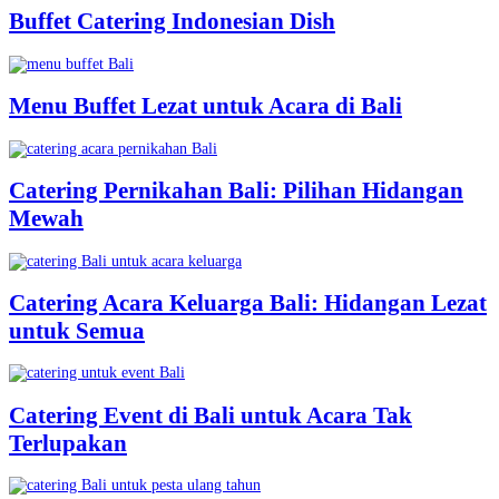
Buffet Catering Indonesian Dish
Menu Buffet Lezat untuk Acara di Bali
Catering Pernikahan Bali: Pilihan Hidangan
Mewah
Catering Acara Keluarga Bali: Hidangan Lezat
untuk Semua
Catering Event di Bali untuk Acara Tak
Terlupakan