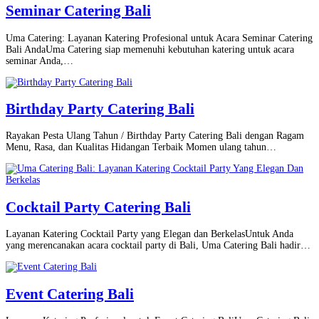
Seminar Catering Bali
Uma Catering: Layanan Katering Profesional untuk Acara Seminar Catering
Bali AndaUma Catering siap memenuhi kebutuhan katering untuk acara
seminar Anda,…
Birthday Party Catering Bali
Rayakan Pesta Ulang Tahun / Birthday Party Catering Bali dengan Ragam
Menu, Rasa, dan Kualitas Hidangan Terbaik Momen ulang tahun…
Cocktail Party Catering Bali
Layanan Katering Cocktail Party yang Elegan dan BerkelasUntuk Anda
yang merencanakan acara cocktail party di Bali, Uma Catering Bali hadir…
Event Catering Bali