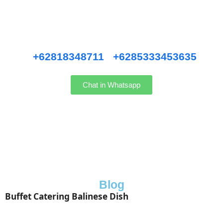
Pernikahan Bali,
Pernikahan dan Lamaran, Private Party, Nasi Tumpeng, Nasi
Kotak, Corporate and Event, Denpasar Catering, dll.
Hubungi kami WhatsApp
:
+62818348711
/
+6285333453635
Chat in Whatsapp
Blog
Buffet Catering Balinese Dish