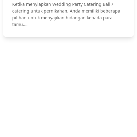
Ketika menyiapkan Wedding Party Catering Bali /
catering untuk pernikahan, Anda memiliki beberapa
pilihan untuk menyajikan hidangan kepada para
tamu.…
Hubungi Kami !
Jasa Catering Bali, Bali Catering Service, Anniversary, Birthday
Parties, Cocktail Party, Seated Dinner, Wedding Catering, Catering
Pernikahan Bali,
Pernikahan dan Lamaran, Private Party, Nasi Tumpeng, Nasi
Kotak, Corporate and Event, Denpasar Catering, dll.