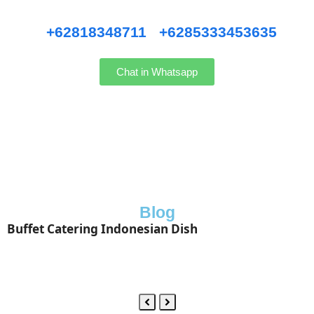
Hubungi kami WhatsApp
:
+62818348711
/
+6285333453635
Chat in Whatsapp
Blog
Buffet Catering Indonesian Dish