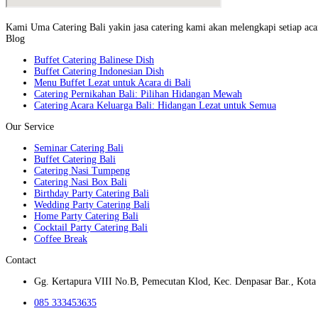
Kami Uma Catering Bali yakin jasa catering kami akan melengkapi setiap acar
Blog
Buffet Catering Balinese Dish
Buffet Catering Indonesian Dish
Menu Buffet Lezat untuk Acara di Bali
Catering Pernikahan Bali: Pilihan Hidangan Mewah
Catering Acara Keluarga Bali: Hidangan Lezat untuk Semua
Our Service
Seminar Catering Bali
Buffet Catering Bali
Catering Nasi Tumpeng
Catering Nasi Box Bali
Birthday Party Catering Bali
Wedding Party Catering Bali
Home Party Catering Bali
Cocktail Party Catering Bali
Coffee Break
Contact
Gg. Kertapura VIII No.B, Pemecutan Klod, Kec. Denpasar Bar., Kota 
085 333453635