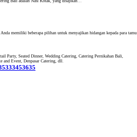
tering Bali adalah Nasi Kotak, yang disajikan…
n, Anda memiliki beberapa pilihan untuk menyajikan hidangan kepada para tam
ktail Party, Seated Dinner, Wedding Catering, Catering Pernikahan Bali,
 and Event, Denpasar Catering, dll.
85333453635