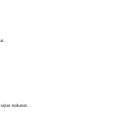
ulai…
k sajian makanan…