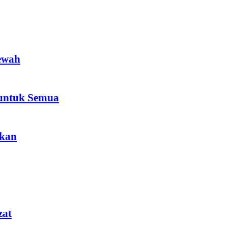
ewah
 untuk Semua
akan
zat