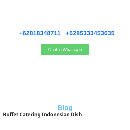
Pernikahan Bali,
Pernikahan dan Lamaran, Private Party, Nasi Tumpeng, Nasi
Kotak, Corporate and Event, Denpasar Catering, dll.
Hubungi kami WhatsApp
:
+62818348711
/
+6285333453635
Chat in Whatsapp
Blog
Buffet Catering Indonesian Dish